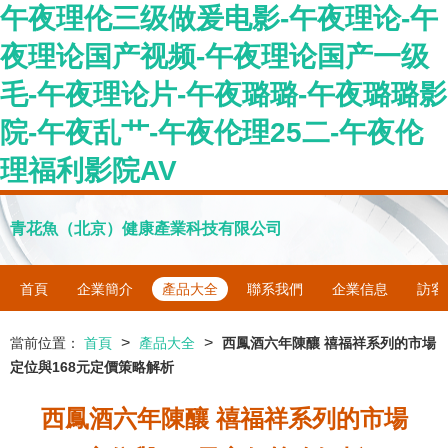
午夜理伦三级做爰电影-午夜理论-午
夜理论国产视频-午夜理论国产一级
毛-午夜理论片-午夜璐璐-午夜璐璐影
院-午夜乱艹-午夜伦理25二-午夜伦
理福利影院AV
青花魚（北京）健康產業科技有限公司
首頁
企業簡介
產品大全
聯系我們
企業信息
訪客
>
>
當前位置：
首頁
產品大全
西鳳酒六年陳釀 禧福祥系列的市場
定位與168元定價策略解析
西鳳酒六年陳釀 禧福祥系列的市場