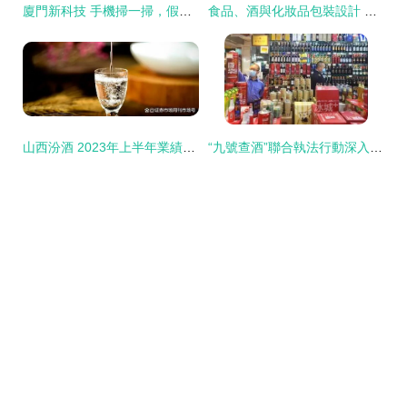
廈門新科技 手機掃一掃，假酒無所遁形
食品、酒與化妝品包裝設計 價格、廠家、圖片與酒類經營全攻略
山西汾酒 2023年上半年業績預告亮眼，營收凈利雙位數快增彰顯龍頭韌性
“九號查酒”聯合執法行動深入道外區，三家違規酒類經營商戶被查處