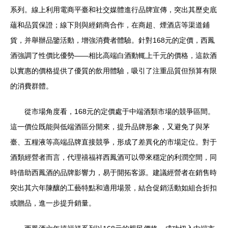
系列。線上利用電商平臺和社交媒體進行品牌宣傳，突出其歷史底
蘊和品質保證；線下則與經銷商合作，在商超、煙酒店等渠道鋪
貨，并舉辦品鑒活動，增強消費者體驗。針對168元的定價，西鳳
酒強調了性價比優勢——相比高端白酒動輒上千元的價格，這款酒
以實惠的價格提供了優質的飲用體驗，吸引了注重品質但預算有限
的消費群體。
從市場角度看，168元的定價處于中端酒類市場的競爭區間。
這一價位既能與低端酒區分開來，提升品牌形象，又避免了與茅
臺、五糧液等高端品牌直接競爭，形成了差異化的市場定位。對于
酒類經營者而言，代理禧福祥西鳳酒可以帶來穩定的利潤空間，同
時借助西鳳酒的品牌影響力，易于開拓客源。建議經營者在銷售時
突出其六年陳釀的工藝特點和適用場景，結合促銷活動如組合折扣
或贈品，進一步提升銷量。