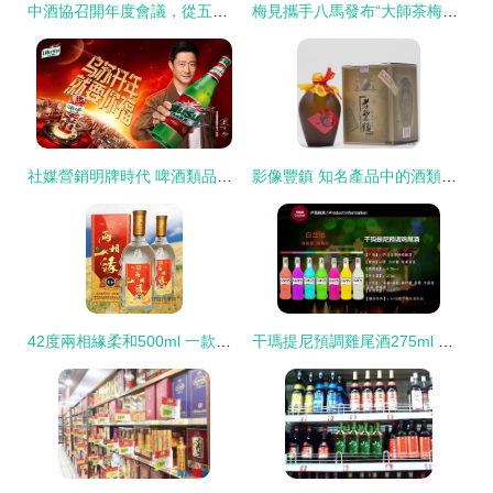
中酒協召開年度會議，從五個方面加強酒類產品監管
梅見攜手八馬發布“大師茶梅酒” 是創新嘗試，還是營銷噱頭？
社媒營銷明牌時代 啤酒類品牌如何以匠心與創新破圈上位
影像豐鎮 知名產品中的酒類經營者
42度兩相緣柔和500ml 一款值得經營的酒類產品分析
干瑪提尼預調雞尾酒275ml 酒類經營的戰略單品選擇